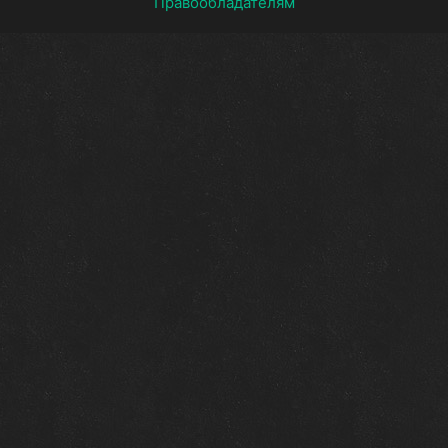
Правообладателям