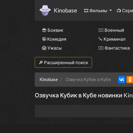
Kinobase
🎞 Фильмы
📺 Сер
😎 Боевик
👨‍✈️ Военный
🤪 Комедия
🔪 Криминал
😱 Ужасы
🧙‍♀️ Фантастика
🔎 Расширенный поиск
Kinobase
Озвучка Кубик в Кубе
Озвучка Кубик в Кубе новинки Ki