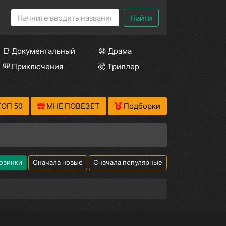
Найти
📑 Документальный
😫 Драма
🎒 Приключения
🤯 Триллер
ТОП 50
МНЕ ПОВЕЗЕТ
Подборки
овинки
Сначала новые
Сначала популярные