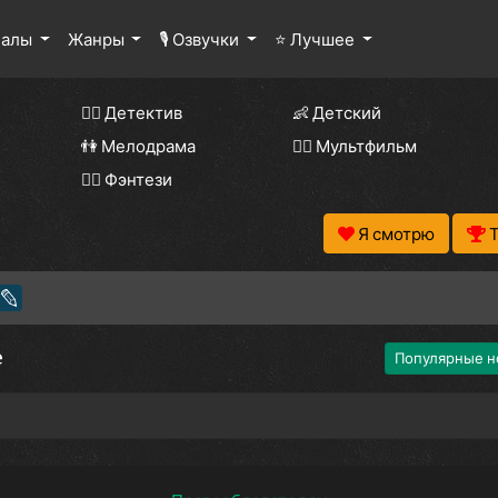
иалы
Жанры
🎙 Озвучки
⭐ Лучшее
🕵️‍♂️ Детектив
👶 Детский
👫 Мелодрама
🧚‍♀️ Мультфильм
🧝‍♂️ Фэнтези
Я смотрю
e
Популярные н