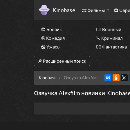
Kinobase
🎞 Фильмы
📺 Сер
😎 Боевик
👨‍✈️ Военный
🤪 Комедия
🔪 Криминал
😱 Ужасы
🧙‍♀️ Фантастика
🔎 Расширенный поиск
Kinobase
Озвучка Alexfilm
Озвучка Alexfilm новинки Kinobas