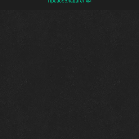
Правообладателям