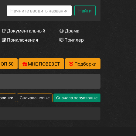
Найти
📑 Документальный
😫 Драма
🎒 Приключения
🤯 Триллер
ТОП 50
МНЕ ПОВЕЗЕТ
Подборки
овинки
Сначала новые
Сначала популярные