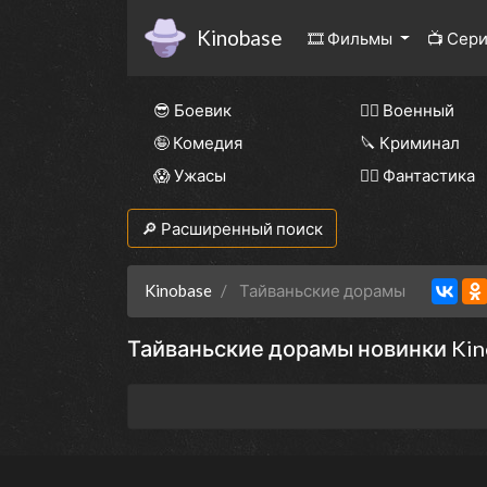
Kinobase
🎞 Фильмы
📺 Сер
😎 Боевик
👨‍✈️ Военный
🤪 Комедия
🔪 Криминал
😱 Ужасы
🧙‍♀️ Фантастика
🔎 Расширенный поиск
Kinobase
Тайваньские дорамы
Тайваньские дорамы новинки Kin