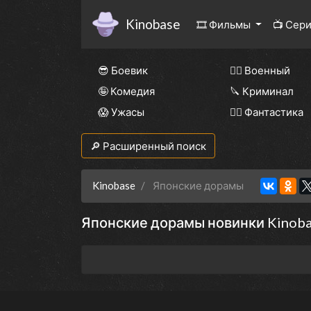
Kinobase
🎞 Фильмы
📺 Сер
😎 Боевик
👨‍✈️ Военный
🤪 Комедия
🔪 Криминал
😱 Ужасы
🧙‍♀️ Фантастика
🔎 Расширенный поиск
Kinobase
Японские дорамы
Японские дорамы новинки Kinoba