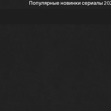
Популярные новинки сериалы 20